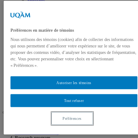
Members
Student Creations
RESEARCH GROUP
Mission
Members
Research program
Préférences en matière de témoins
Research projects
Collaborative Online International Learning
Nous utilisons des témoins (cookies) afin de collecter des informations
Collaborative Online International Learning
qui nous permettent d’améliorer votre expérience sur le site, de vous
2022-23
proposer des contenus vidéo, d’analyser les statistiques de fréquentation,
EVENTS
etc. Vous pouvez personnaliser votre choix en sélectionnant
Research Group Events
« Préférences ».
Students Group Events
CLIC Talk Series
LIBRARY
Autoriser les témoins
Our Writing
Related research
Selected Resources
CONTACT
Tout refuser
Préférences
UQAM
Culture, Language, Identity and Community
CLIC Research Group
Research program