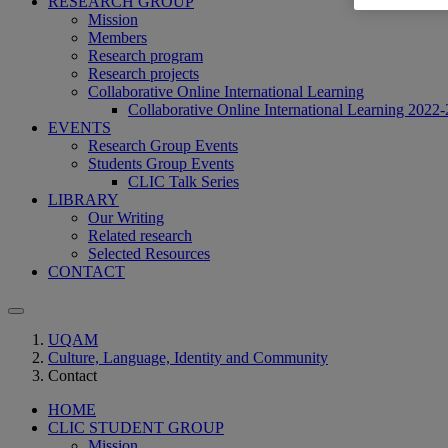
RESEARCH GROUP
Mission
Members
Research program
Research projects
Collaborative Online International Learning
Collaborative Online International Learning 2022-
EVENTS
Research Group Events
Students Group Events
CLIC Talk Series
LIBRARY
Our Writing
Related research
Selected Resources
CONTACT
UQAM
Culture, Language, Identity and Community
Contact
HOME
CLIC STUDENT GROUP
Mission