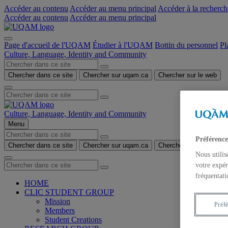
Accéder au contenu
Accéder au menu principal
Accéder à la recherch
Accéder au contenu
Accéder au menu principal
Page d'accueil de l'UQAM
Étudier à l'UQAM
Bottin du personnel
Pl
Culture, Language, Identity and Community
Chercher dans ce site
Chercher sur uqam.ca
Chercher sur le web
Culture, Language, Identity and Community
Menu
Préférence
Chercher dans ce site
Chercher sur uqam.ca
Chercher sur le web
Nous utilis
votre expér
fréquentati
HOME
CLIC STUDENT GROUP
Mission
Préf
Members
Student Creations