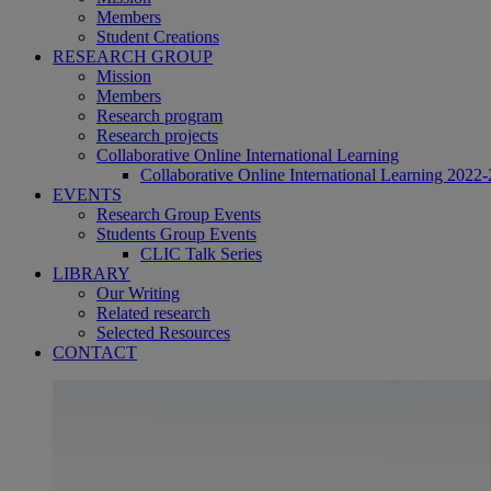
Members
Student Creations
RESEARCH GROUP
Mission
Members
Research program
Research projects
Collaborative Online International Learning
Collaborative Online International Learning 2022-
EVENTS
Research Group Events
Students Group Events
CLIC Talk Series
LIBRARY
Our Writing
Related research
Selected Resources
CONTACT