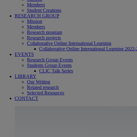
Members
Student Creations
RESEARCH GROUP
Mission
Members
Research program
Research projects
Collaborative Online International Learning
Collaborative Online International Learning 2022-
EVENTS
Research Group Events
Students Group Events
CLIC Talk Series
LIBRARY
Our Writing
Related research
Selected Resources
CONTACT