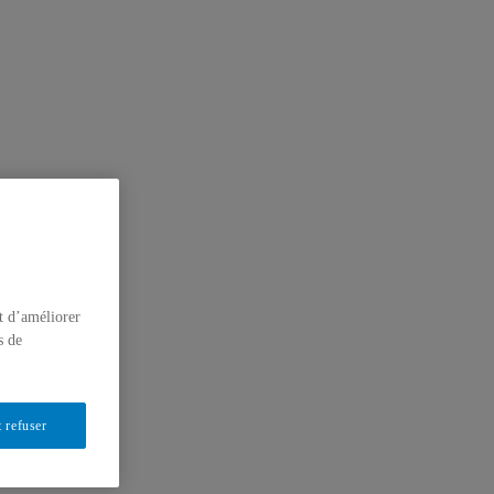
t d’améliorer
s de
 refuser