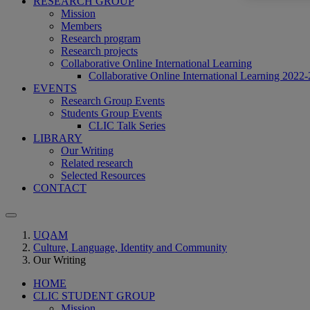
RESEARCH GROUP
Mission
Members
Research program
Research projects
Collaborative Online International Learning
Collaborative Online International Learning 2022-
EVENTS
Research Group Events
Students Group Events
CLIC Talk Series
LIBRARY
Our Writing
Related research
Selected Resources
CONTACT
UQAM
Culture, Language, Identity and Community
Our Writing
HOME
CLIC STUDENT GROUP
Mission