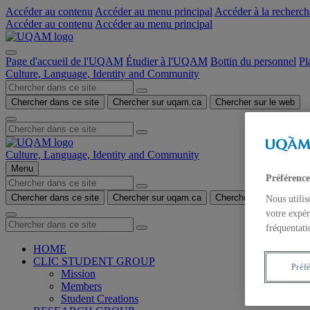
Accéder au contenu
Accéder au menu principal
Accéder à la recherch
Accéder au contenu
Accéder au menu principal
Page d'accueil de l'UQAM
Étudier à l'UQAM
Bottin du personnel
Pl
Culture, Language, Identity and Community
Chercher dans ce site
Chercher sur uqam.ca
Chercher sur le web
Culture, Language, Identity and Community
Menu
Préférence
Chercher dans ce site
Chercher sur uqam.ca
Chercher sur le web
Nous utilis
votre expér
fréquentati
HOME
CLIC STUDENT GROUP
Préf
Mission
Members
Student Creations