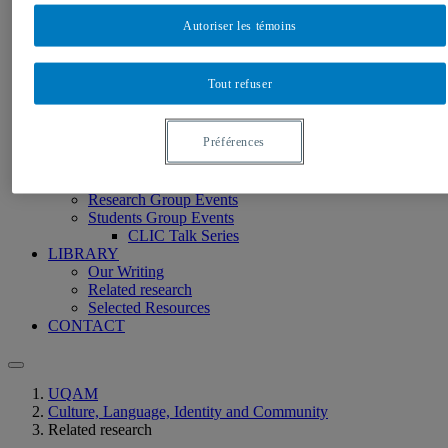
Members
Student Creations
Autoriser les témoins
RESEARCH GROUP
Mission
Members
Tout refuser
Research program
Research projects
Collaborative Online International Learning
Préférences
Collaborative Online International Learning
2022-23
EVENTS
Research Group Events
Students Group Events
CLIC Talk Series
LIBRARY
Our Writing
Related research
Selected Resources
CONTACT
UQAM
Culture, Language, Identity and Community
Related research